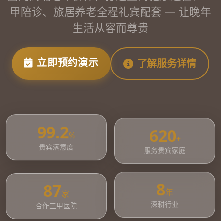
甲陪诊、旅居养老全程礼宾配套 — 让晚年
生活从容而尊贵
立即预约演示
了解服务详情
620
99.2
+
%
服务贵宾家庭
贵宾满意度
87
8
家
年
合作三甲医院
深耕行业