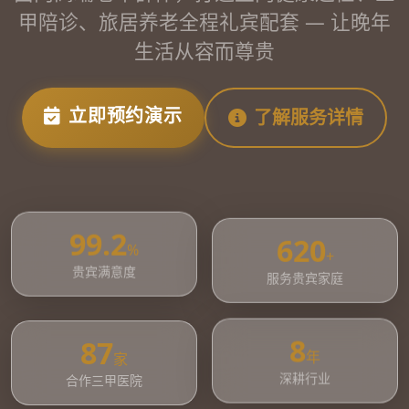
甲陪诊、旅居养老全程礼宾配套 — 让晚年
生活从容而尊贵
立即预约演示
了解服务详情
620
99.2
+
%
服务贵宾家庭
贵宾满意度
87
8
家
年
合作三甲医院
深耕行业